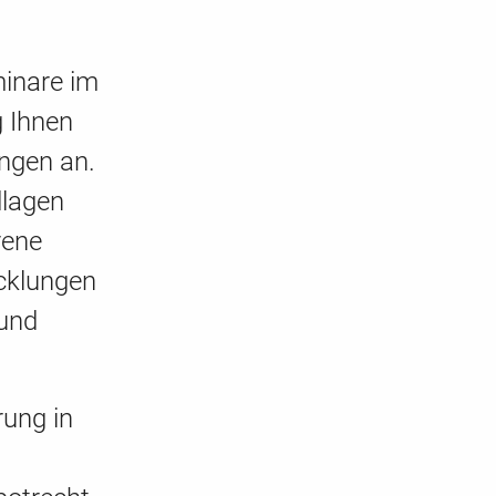
minare im
g Ihnen
ngen an.
dlagen
rene
icklungen
 und
rung in