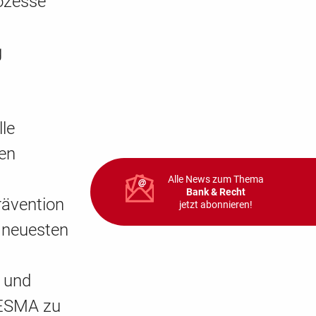
ozesse
g
lle
den
Alle News zum Thema
Bank & Recht
rävention
jetzt abonnieren!
m neuesten
 und
 ESMA zu