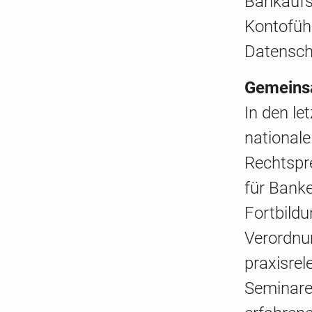
Bankaufsi
Kontofüh
Datensch
Gemeinsa
In den le
national
Rechtspr
für Banke
Fortbildu
Verordnu
praxisre
Seminare 