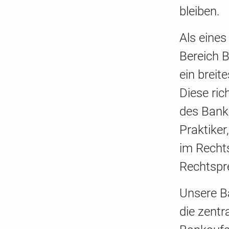
bleiben.
Als eines
Bereich B
ein brei
Diese ric
des Bank
Praktiker
im Recht
Rechtspr
Unsere B
die zentr