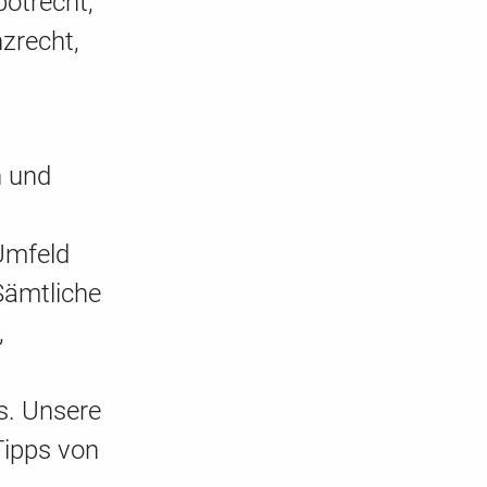
potrecht,
zrecht,
n und
Umfeld
Sämtliche
,
s. Unsere
Tipps von