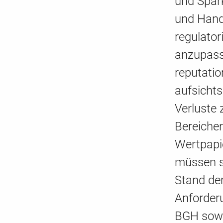
und Spar
und Hand
regulato
anzupass
reputati
aufsichts
Verluste 
Bereichen
Wertpapi
müssen si
Stand der
Anforder
BGH sowi