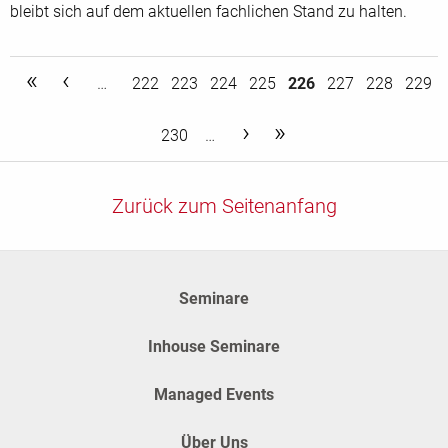
bleibt sich auf dem aktuellen fachlichen Stand zu halten.
first
previous
…
222
223
224
225
226
227
228
229
«
‹
next
last
230
…
›
»
Zurück zum Seitenanfang
Seminare
Inhouse Seminare
Managed Events
Über Uns