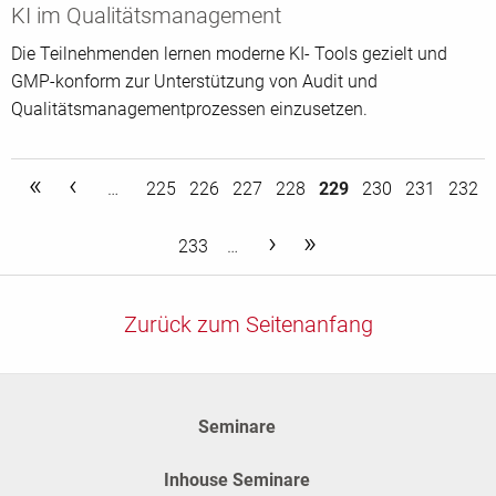
KI im Qualitätsmanagement
Die Teilnehmenden lernen moderne KI- Tools gezielt und
GMP-konform zur Unterstützung von Audit und
Qualitätsmanagementprozessen einzusetzen.
first
previous
…
225
226
227
228
229
230
231
232
«
‹
next
last
233
…
›
»
Zurück zum Seitenanfang
Seminare
Inhouse Seminare