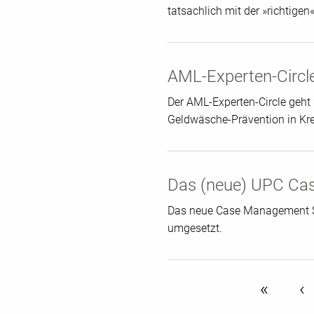
tatsachlich mit der »richtige
AML-Experten-Circl
Der AML-Experten-Circle geht
Geldwäsche-Prävention in Kred
Das (neue) UPC Ca
Das neue Case Management Sys
umgesetzt.
previou
« first
‹