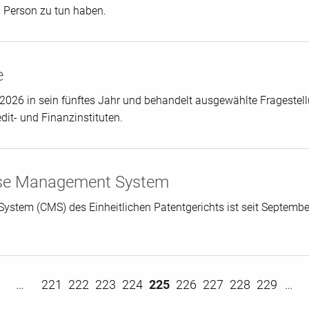
n« Person zu tun haben.
e
 2026 in sein fünftes Jahr und behandelt ausgewählte Frageste
it- und Finanzinstituten.
se Management System
tem (CMS) des Einheitlichen Patentgerichts ist seit Septembe
s
…
221
222
223
224
225
226
227
228
229
…