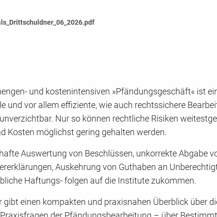
ls_Drittschuldner_06_2026.pdf
engen- und kostenintensiven »Pfändungsgeschäft« ist ei
le und vor allem effiziente, wie auch rechtssichere Bearbe
e unverzichtbar. Nur so können rechtliche Risiken weitest
nd Kosten möglichst gering gehalten werden.
rhafte Auswertung von Beschlüssen, unkorrekte Abgabe v
nererklärungen, Auskehrung von Guthaben an Unberechtig
bliche Haftungs- folgen auf die Institute zukommen.
 gibt einen kompakten und praxisnahen Überblick über di
Praxisfragen der Pfändungsbearbeitung – über Bestimmt