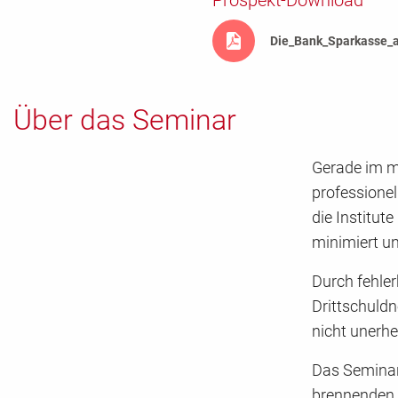
Prospekt-Download
Die_Bank_Sparkasse_a
Über das Seminar
Gerade im m
professionel
die Institut
minimiert u
Durch fehle
Drittschuld
nicht unerhe
Das Seminar
brennenden 