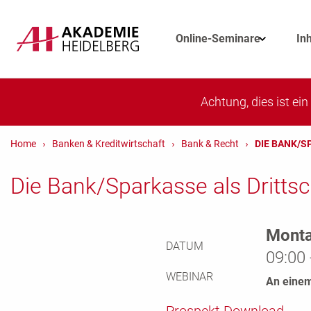
Online-Seminare
In
Achtung, dies ist ei
Home
Banken & Kreditwirtschaft
Bank & Recht
DIE BANK/S
Die Bank/Sparkasse als Dritts
Monta
DATUM
09:00 
WEBINAR
An einem