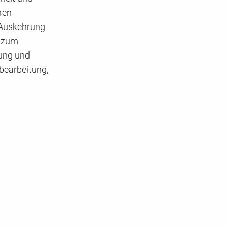
ren
 Auskehrung
s zum
ung und
bearbeitung,