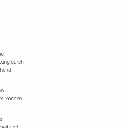
ne
itung durch
gehend
on
te, können
e
heit und