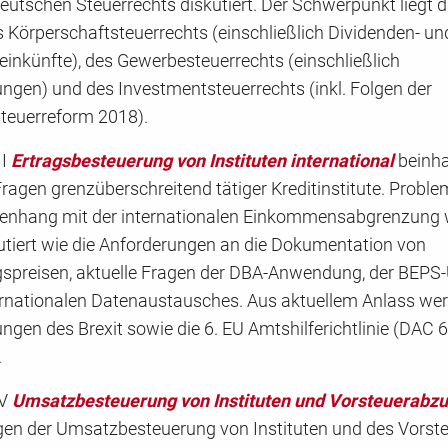
eutschen Steuerrechts diskutiert. Der Schwerpunkt liegt 
 Körperschaftsteuerrechts (einschließlich Dividenden- un
einkünfte), des Gewerbesteuerrechts (einschließlich
ngen) und des Investmentsteuerrechts (inkl. Folgen der
teuerreform 2018).
II
Ertragsbesteuerung von Instituten
international
beinha
Fragen grenzüberschreitend tätiger Kreditinstitute. Probl
nhang mit der internationalen Einkommensabgrenzung
utiert wie die Anforderungen an die Dokumentation von
spreisen, aktuelle Fragen der DBA-Anwendung, der BEP
ernationalen Datenaustausches. Aus aktuellem Anlass we
ngen des Brexit sowie die 6. EU Amtshilferichtlinie (DAC 6
.
IV
Umsatzbesteuerung von Instituten und Vorsteuerabz
agen der Umsatzbesteuerung von Instituten und des Vors