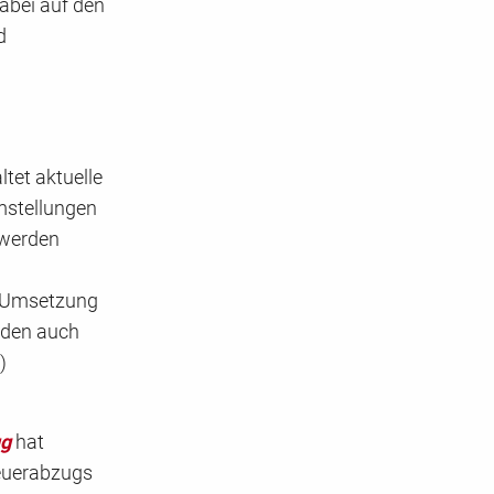
dabei auf den
d
ltet aktuelle
emstellungen
 werden
S-Umsetzung
rden auch
)
ug
hat
teuerabzugs