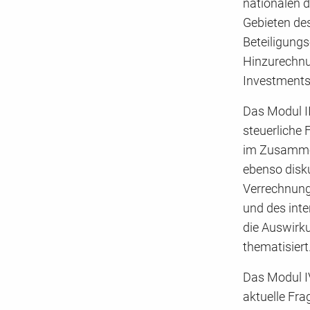
nationalen d
Gebieten des
Beteiligungs
Hinzurechnu
Investments
Das Modul I
steuerliche 
im Zusamme
ebenso disk
Verrechnung
und des int
die Auswirku
thematisiert
Das Modul 
aktuelle Fr