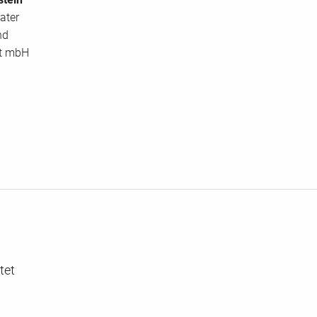
ater
nd
ft mbH
tet