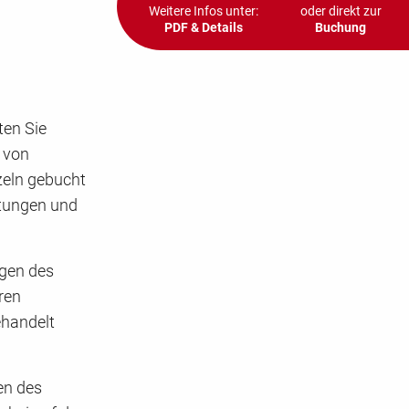
Weitere Infos unter:
oder direkt zur
PDF & Details
Buchung
ten Sie
 von
nzeln gebucht
ltungen und
gen des
ren
ehandelt
en des