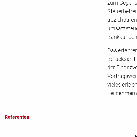
zum Gegenst
Steuerbefrei
abziehbaren
umsatzsteue
Bankkunden a
Das erfahren
Berücksichti
der Finanzv
Vortragsweis
vieles erlei
Teilnehmern 
Referenten