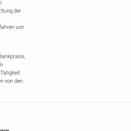
n
tlung der
fahren von
Bankpraxis,
en
Tätigkeit
en von den
stein