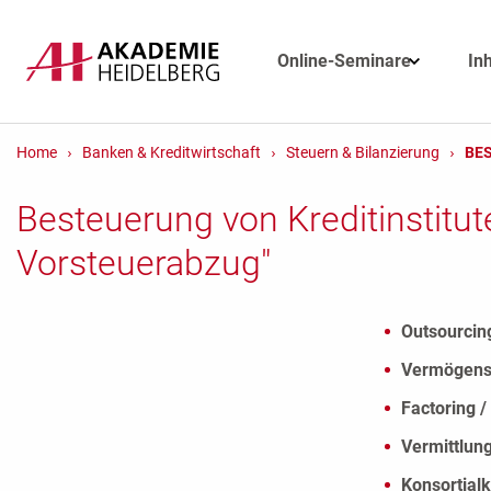
Online-Seminare
In
Home
Banken & Kreditwirtschaft
Steuern & Bilanzierung
BES
Besteuerung von Kreditinstitut
Vorsteuerabzug"
Outsourcin
Vermögensv
Factoring 
Vermittlun
Konsortialk