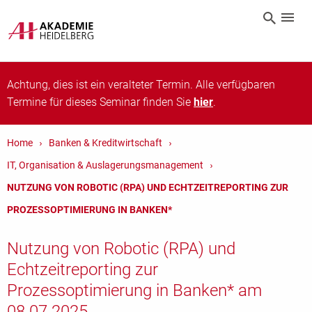
Achtung, dies ist ein veralteter Termin. Alle verfügbaren
Termine für dieses Seminar finden Sie
hier
.
Home
Banken & Kreditwirtschaft
IT, Organisation & Auslagerungsmanagement
NUTZUNG VON ROBOTIC (RPA) UND ECHTZEITREPORTING ZUR
PROZESSOPTIMIERUNG IN BANKEN*
Nutzung von Robotic (RPA) und
Echtzeitreporting zur
Prozessoptimierung in Banken* am
08.07.2025