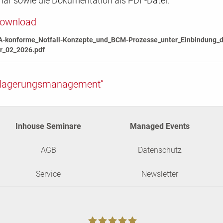
nar sowie die Dokumentation als PDF-Datei.
Download
-konforme_Notfall-Konzepte_und_BCM-Prozesse_unter_Einbindung_de
er_02_2026.pdf
uslagerungsmanagement”
Inhouse Seminare
Managed Events
AGB
Datenschutz
Service
Newsletter