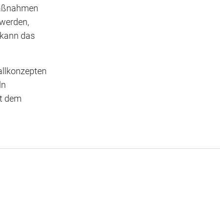
 Maßnahmen
 werden,
 kann das
allkonzepten
ln
t dem