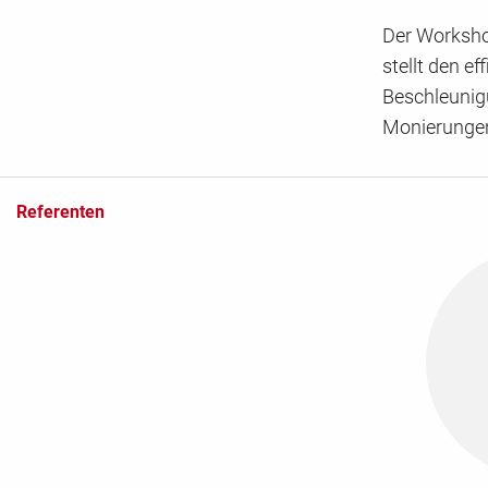
Der Workshop
stellt den e
Fax
Beschleunig
Monierungen
Weitere Teilnehmer
Referenten
Teilnehmer
Firmendaten
Firma
*