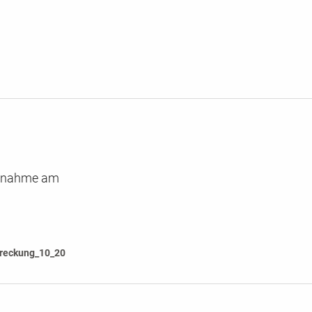
eilnahme am
treckung_10_20