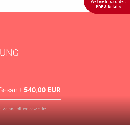
Weitere Infos unter:
PDF & Details
KUNG
Gesamt
540
,00 EUR
ine-Veranstaltung sowie die