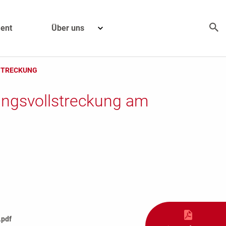
ent
Über uns
LSTRECKUNG
wangsvollstreckung am
.pdf