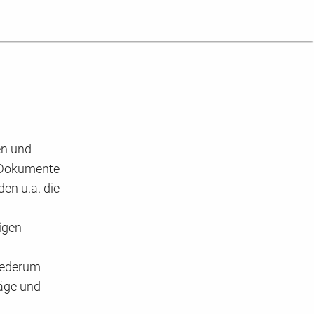
en und
r Dokumente
en u.a. die
igen
iederum
räge und