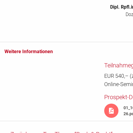
Dipl. Rpfl
Doz
E-Mail Adresse für Rechnung
Straße / Postfach
*
Weitere Informationen
Teilnahme
PLZ
*
EUR 540,– (z
Online-Semi
Ort
*
Prospekt-
01_1
26.p
Land
*