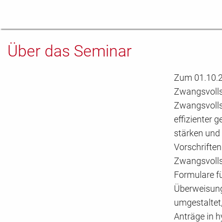
Persönliche Angaben Te
Anrede
*
Über das Seminar
Vorname
*
Zum 01.10.20
Zwangsvollst
Zwangsvollst
effizienter 
Position/Abteilung
stärken und 
Vorschrifte
Zwangsvollst
E-Mail Adresse
*
Formulare f
Überweisung
umgestaltet
Telefon
*
Anträge in h