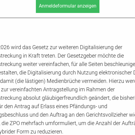
ilnehmer/in
Anmeldeformular anzeigen
Titel
Nachname
*
26 wird das Gesetz zur weiteren Digitalisierung der
reckung in Kraft treten. Der Gesetzgeber möchte die
reckung weiter vereinfachen, für alle Seiten beschleunig
gestalten, die Digitalisierung durch Nutzung elektronische
damit (die lästigen) Medienbrüche vermeiden. Hierzu werd
n zur vereinfachten Antragstellung im Rahmen der
reckung absolut gläubigerfreundlich geändert, die bisher
ür den Antrag auf Erlass eines Pfändungs- und
sbeschluss und den Auftrag an den Gerichtsvollzieher w
, die ZPO mehrfach umformuliert, um die Anzahl der Auft
ybrider Form zu reduzieren.