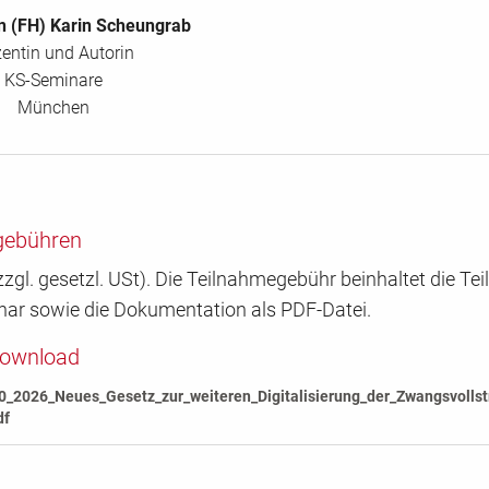
.in (FH) Karin Scheungrab
entin und Autorin
KS-Seminare
München
gebühren
zgl. gesetzl. USt). Die Teilnahmegebühr beinhaltet die T
nar sowie die Dokumentation als PDF-Datei.
Download
0_2026_Neues_Gesetz_zur_weiteren_Digitalisierung_der_Zwangsvolls
df