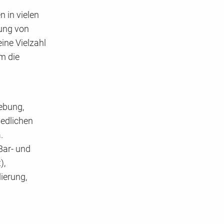
 in vielen
ung von
ine Vielzahl
m die
ebung,
edlichen
.
Bar- und
),
ierung,