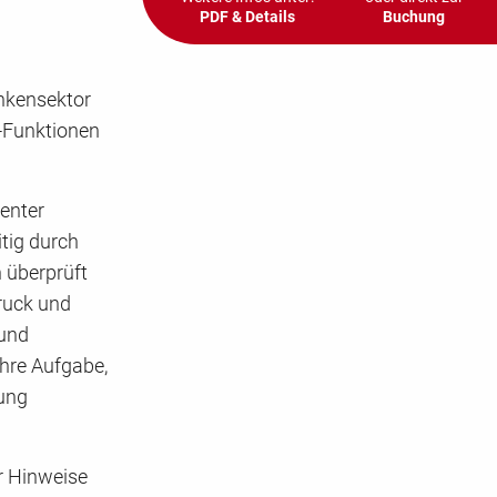
PDF & Details
Buchung
nkensektor
e-Funktionen
enter
itig durch
 überprüft
ruck und
 und
Ihre Aufgabe,
fung
er Hinweise