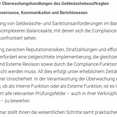
r Überwachungshandlungen des Geldwäschebeauftragten
Governance, Kommunikation und Berichtswesen
ng von Geldwäsche- und Sanktionsanforderungen im Ba
r komplexeren Balanceakte, mit denen sich die Complianc
onfrontiert sehen.
g zwischen Reputationsrisiken, Strafzahlungen und effizi
fordert eine zielgerichtete Implementierung, die gleichze
und Externe Revision sowie durch die Compliance-Funktion
ht werden muss. All dies erfolgt unter erheblichem Zeitd
cher Unsicherheit. In der Verantwortung der Überwachung
 ob als Interne Funktion oder als Externe Funktion, ist es 
iert alle relevanten Prüfungsfelder – auch in ihrer Verknüp
 – zu bewerten.
ar stellt Ihnen die wesentlichen Schritte samt praktisch