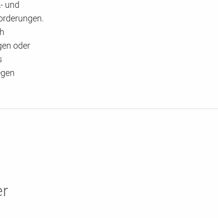
- und
forderungen.
ch
gen oder
s
egen
er