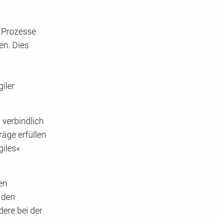
r Prozesse
en. Dies
iler
g verbindlich
äge erfüllen
giles«
en
 den
ere bei der