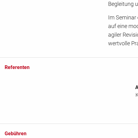
Begleitung u
Im Seminar e
auf eine mod
agiler Revis
wertvolle P
Referenten
A
K
Gebühren