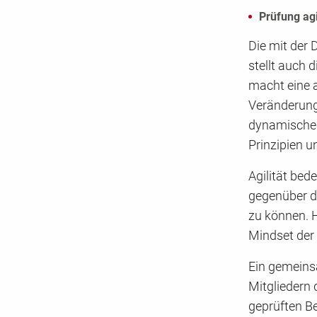
Prüfung agi
Die mit der 
stellt auch 
macht eine a
Veränderunge
dynamischen
Prinzipien 
Agilität bede
gegenüber d
zu können. H
Mindset der 
Ein gemeins
Mitgliedern
geprüften Be