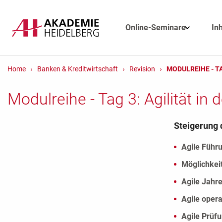
Online-Seminare
In
Home
Banken & Kreditwirtschaft
Revision
MODULREIHE - TA
Modulreihe - Tag 3: Agilität in 
Steigerung 
Agile Führu
Möglichkei
Agile Jahr
Agile oper
Agile Prüf