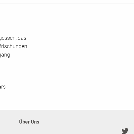
agessen, das
frischungen
rgang
ars
Über Uns