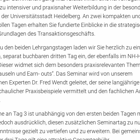
zu intensiver und praxisnaher Weiterbildung in der beson
der Universitätsstadt Heidelberg. An zwei kompakten un
len Tagen erhalten Sie fundierte Einblicke in die strategi
 Grundlagen des Transaktionsgeschäfts.
u den beiden Lehrgangstagen laden wir Sie herzlich zu e
, separat buchbaren dritten Tag ein, der ebenfalls im NH-
. Dieser widmet sich dem besonders praxisrelevanten The
lauseln und Earn- outs“. Das Seminar wird von unserem
n Experten Dr. Fred Wendt geleitet, der seine langjährig
aulicher Praxisbeispiele vermittelt und den fachlichen 
.
me an Tag 3 ist unabhängig von den ersten beiden Tagen m
edoch ausdrücklich, diesen zusätzlichen Seminartag zu n
ntnisse gezielt zu vertiefen und zu erweitern. Bei gemei
r drei Tage gilt eine attraktive Gesamtgebühr.