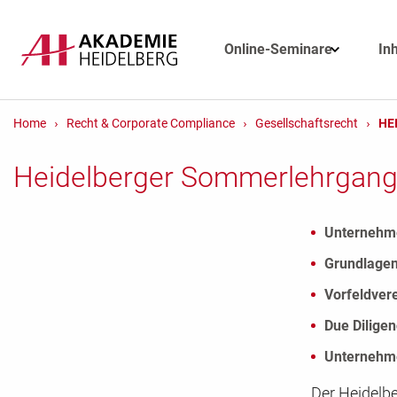
Online-Seminare
In
Home
Recht & Corporate Compliance
Gesellschaftsrecht
HE
Heidelberger Sommerlehrgan
Unternehme
Grundlagen
Vorfeldver
Due Dilige
Unternehme
Der Heidelb