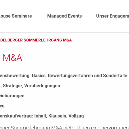
house Seminare
Managed Events
Unser Engagem
IDELBERGER SOMMERLEHRGANG M&A
g M&A
nsbewertung: Basics, Bewertungsverfahren und Sonderfälle
, Strategie, Vorüberlegungen
einbarungen
nce
nskaufvertrag: Inhalt, Klauseln, Vollzug
erger Sommerlehrgang M&A bietet Ihnen eine hervorrage