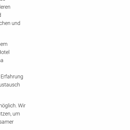
deren
d
schen und
inem
Hotel
ma
e Erfahrung
Austausch
öglich. Wir
utzen, um
nsamer