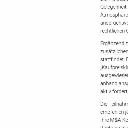
Gelegenheit 
Atmosphäre 
anspruchsvol
rechtlichen
Ergänzend z
zusätzlichen
stattfindet
„Kaufpreisk
ausgewiesene
anhand ansch
aktiv fördert
Die Teilnah
empfehlen j
Ihre M&A-Ken
Buchung alle