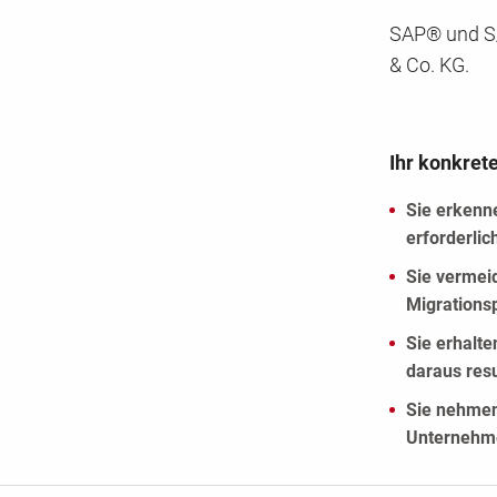
SAP® und S
& Co. KG.
Ihr konkret
Sie erkenne
erforderlic
Sie vermei
Migrations
Sie erhalte
daraus res
Sie nehmen
Unternehme