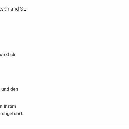
tschland SE
wirklich
e und den
in Ihrem
rchgeführt.