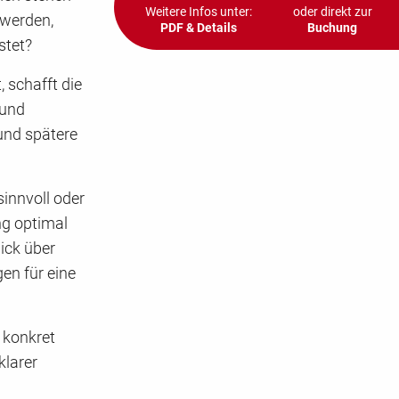
Weitere Infos unter:
oder direkt zur
 werden,
PDF & Details
Buchung
stet?
 schafft die
 und
 und spätere
innvoll oder
ng optimal
ick über
en für eine
 konkret
klarer