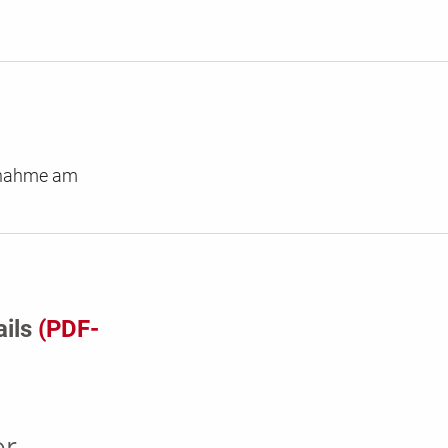
ilnahme am
ails
(PDF-