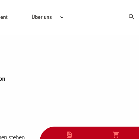
ent
Über uns
ion
men stehen