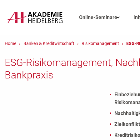
Online-Seminare
In
Home
Banken & Kreditwirtschaft
Risikomanagement
ESG-R
ESG-Risikomanagement, Nachhal
Bankpraxis
Einbeziehun
Risikomana
Nachhaltig
Zielkonflik
Kreditrisi