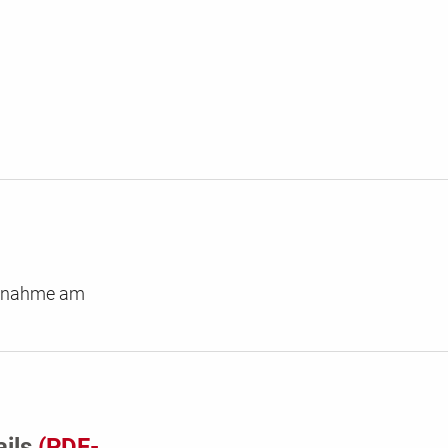
eilnahme am
ails
(PDF-