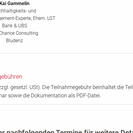
Kai Gammelin
hhaltigkeits- und
ement-Experte, Ehem. LGT
Bank & UBS
Chance Consulting
Bludenz
gebühren
zgl. gesetzl. USt). Die Teilnahmegebühr beinhaltet die T
nar sowie die Dokumentation als PDF-Datei.
er nachfolgenden Termine für weitere Det