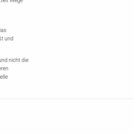
ttelt Wege
das
ßt und
und nicht die
eren
elle