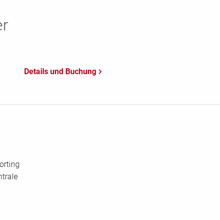
er
orting
trale