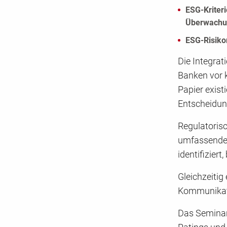
ESG-Kriter
Überwachu
ESG-Risiko
Die Integrat
Banken vor 
Papier exist
Entscheidun
Regulatoris
umfassendes
identifiziert
Gleichzeiti
Kommunikati
Das Seminar