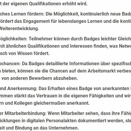
t der eigenen Qualifikationen erhöht wird.
iches Lernen fördern:
Die Möglichkeit, kontinuierlich neue Bad
fördert das Engagement für lebenslanges Lernen und die konti
Weiterentwicklung.
glichkeiten:
Teilnehmer können durch Badges leichter Gleic
it ähnlichen Qualifikationen und Interessen finden, was Netw
sch von Wissen fördert.
bchancen:
Da Badges detaillierte Informationen über spezifis
n bieten, können sie die Chancen auf dem Arbeitsmarkt verbe
ch von anderen Bewerbern abzuheben.
und Anerkennung:
Das Erhalten eines Badge von anerkannten I
mmen stärkt das Vertrauen in die eigenen Fähigkeiten und wi
rn und Kollegen gleichermaßen anerkannt.
er Mitarbeiterbindung:
Wenn Mitarbeiter sehen, dass ihre Fähi
cklungen in digitalen Personalakten dokumentiert werden, ste
eit und Bindung an das Unternehmen.