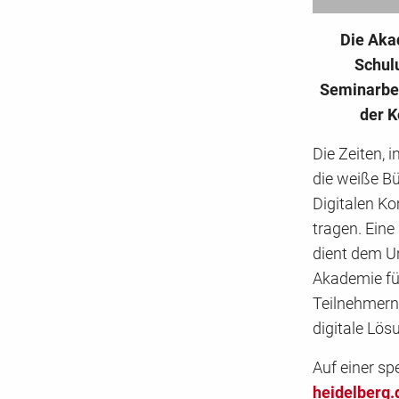
Die Aka
Schul
Seminarber
der K
Die Zeiten, 
die weiße Bü
Digitalen K
tragen. Eine
dient dem U
Akademie fü
Teilnehmern
digitale Lös
Auf einer spe
heidelberg.d