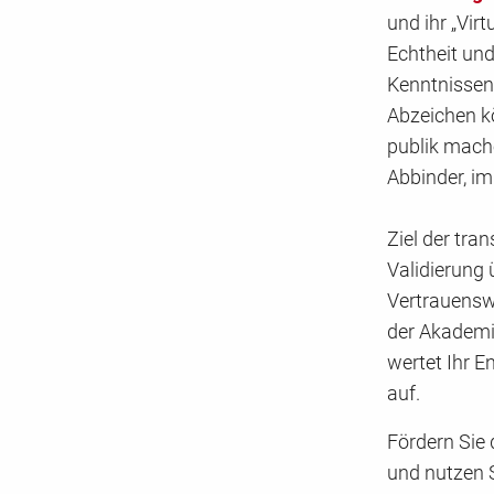
und ihr „Virt
Echtheit und
Kenntnissen 
Abzeichen k
publik mache
Abbinder, im
Ziel der tra
Validierung 
Vertrauenswü
der Akademie
wertet Ihr E
auf.
Fördern Sie 
und nutzen 