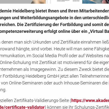
demie Heidelberg bietet Ihnen und Ihren Mitarbeitenden
ungen und Weiterbildungsangebote in den unterschiedli
eichen. Die Zertifizierung der Fortbildung und somit d
ompetenzerweiterung erfolgt online über ein „Virtual B
in denen man sich Urkunden und Zertifikate einrahmen ließ
rowand hängte, sind vorbei. Heute will man seine Fähigkei
ommunikation, im Social Media Profil oder auf Websites n
 Online-Schulung mit Zertifikat ist motivierend für die eige
nternehmen als Imagegewinn. Zu diesem Zweck bietet di
r Fortbildung Heidelberg GmbH jetzt allen Teilnehmerinn
 von Online-Seminaren oder auch Inhouse-Seminaren die 
ung.
ziellen Zertifikats-Validierungs-Seite (
https://www.akade
e/certificate-validator
) können sie ihr Schulungs-Zertifik