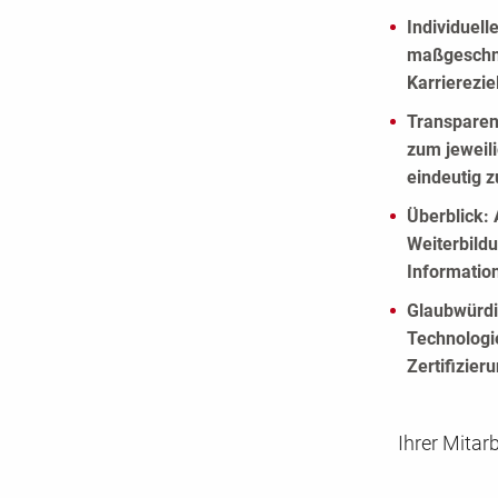
Individuell
maßgeschnei
Karrierezi
Transparen
zum jeweil
eindeutig 
Überblick:
A
Weiterbildu
Information
Glaubwürdi
Technologi
Zertifizier
Ihrer Mitar