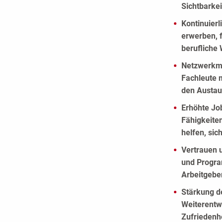
Sichtbarkei
Kontinuierl
erwerben, 
berufliche 
Netzwerkmö
Fachleute m
den Austau
Erhöhte Jo
Fähigkeite
helfen, si
Vertrauen 
und Progra
Arbeitgebe
Stärkung d
Weiterentwi
Zufriedenh