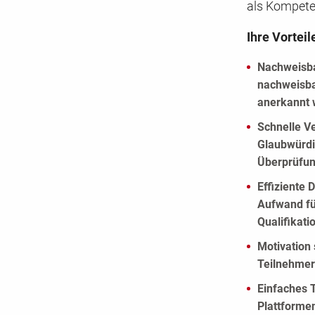
als Kompete
Ihre Vorteil
Nachweisba
nachweisba
anerkannt 
Schnelle Ve
Glaubwürdi
Überprüfun
Effiziente
Aufwand fü
Qualifikati
Motivation 
Teilnehmer 
Einfaches T
Plattformen