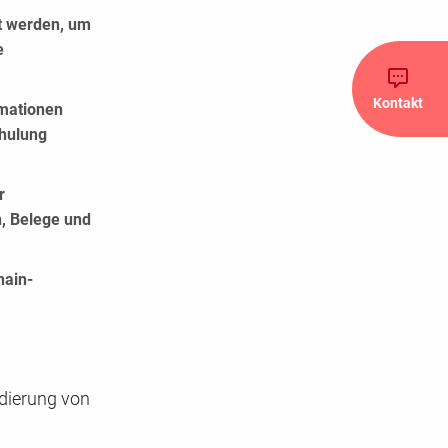
t werden, um
e
Kontakt
rmationen
chulung
r
n, Belege und
hain-
idierung von