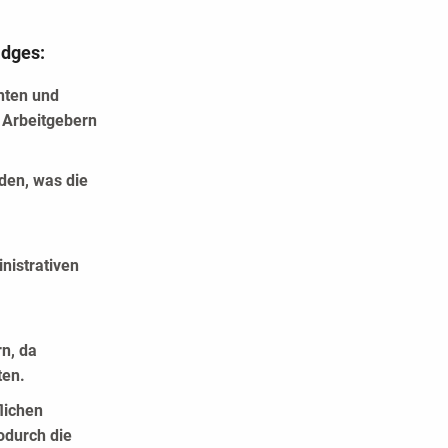
adges:
enten und
 Arbeitgebern
den, was die
nistrativen
n, da
ten.
lichen
odurch die