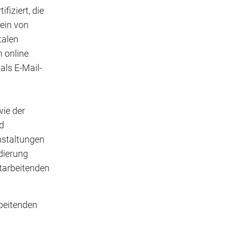
fiziert, die
sein von
talen
 online
als E-Mail-
wie der
nd
nstaltungen
idierung
itarbeitenden
rbeitenden