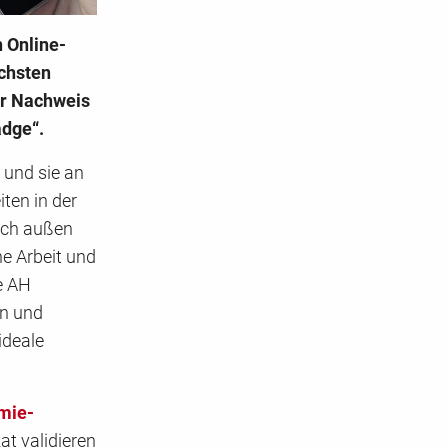
 Online-
chsten
er Nachweis
adge“.
 und sie an
ten in der
ach außen
ne Arbeit und
e AH
en und
ideale
mie-
at validieren