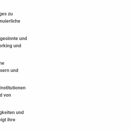
ges zu
nuierliche
hgesinnte und
orking und
che
ssern und
nstitutionen
rd von
gkeiten und
igt ihre