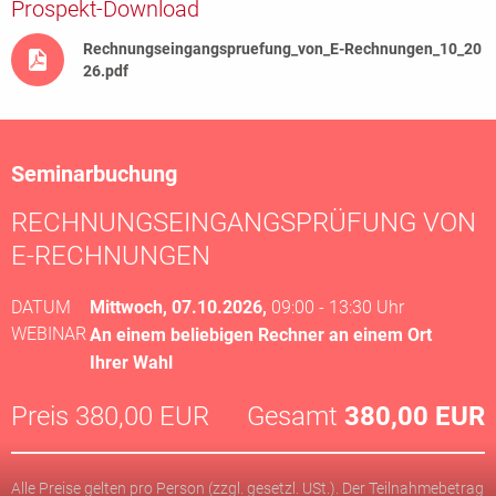
Prospekt-Download
Rechnungseingangspruefung_von_E-Rechnungen_10_20
26.pdf
Seminarbuchung
RECHNUNGSEINGANGSPRÜFUNG VON
E-RECHNUNGEN
DATUM
Mittwoch, 07.10.2026,
09:00 - 13:30 Uhr
WEBINAR
An einem beliebigen Rechner an einem Ort
Ihrer Wahl
Preis
380,00 EUR
Gesamt
380
,00 EUR
Alle Preise gelten pro Person (zzgl. gesetzl. USt.). Der Teilnahmebetrag