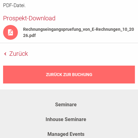
Land
*
PDF-Datei.
Prospekt-Download
Rechnungseingangspruefung_von_E-Rechnungen_10_20
Abweichende Rechnungsanschrift Firma
Abweichende Rechnungsanschrift
26.pdf
Zurück
Genehmigende(r) Vorgesetzte(r)
Anrede
Titel
ZURÜCK ZUR BUCHUNG
Vorname
Nachname
Seminare
Inhouse Seminare
Position/Abteilung
Managed Events