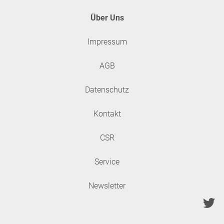
Über Uns
E-Mail Adresse
Impressum
AGB
Ihre Nachricht
Datenschutz
Kontakt
AGB
*
CSR
Die
AGB
und
Hinweise zum Datenschutz
habe ich zur Kenntnis
genommen und erkenne sie an. Mir ist bewusst, dass ich der
Service
Verwendung meiner Daten zu Werbezwecken jederzeit ohne
Angabe von Gründen gegenüber der AH Akademie für
Fortbildung Heideberg GmbH, Postfach 10 11 05, 69123
Newsletter
Heidelberg oder per E-Mail unter
widerspruch@akad-hd.de
widersprechen kann.