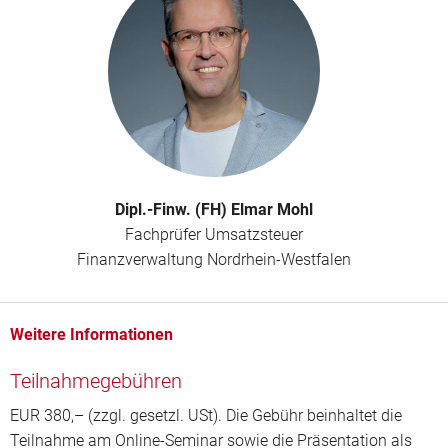
Firma
*
E-Mail Adresse für Rechnung
Straße / Postfach
*
Dipl.-Finw. (FH) Elmar Mohl
Fachprüfer Umsatzsteuer
Finanzverwaltung Nordrhein-Westfalen
PLZ
*
Weitere Informationen
Ort
*
Teilnahmegebühren
EUR 380,– (zzgl. gesetzl. USt). Die Gebühr beinhaltet die
Teilnahme am Online-Seminar sowie die Präsentation als