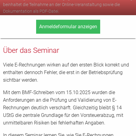
beinhaltet die Teilnahme an der Online-Veranstaltung sowie die
Dokumentation als PDF-Datei.
Anmeldeformular anzeigen
Persönliche Angaben Teilnehmer/in
Anrede
*
Titel
Über das Seminar
Viele E-Rechnungen wirken auf den ersten Blick korrekt und
Vorname
*
Nachname
*
enthalten dennoch Fehler, die erst in der Betriebsprüfung
sichtbar werden.
Mit dem BMF-Schreiben vom 15.10.2025 wurden die
Anforderungen an die Prüfung und Validierung von E-
Position/Abteilung
Rechnungen deutlich verschärft. Gleichzeitig bleibt § 14
UStG die zentrale Grundlage für den Vorsteuerabzug, mit
unmittelbaren Risiken bei fehlerhaften Angaben.
E-Mail Adresse
*
In diesem Seminar lernen Sie, wie Sie E-Rechnungen