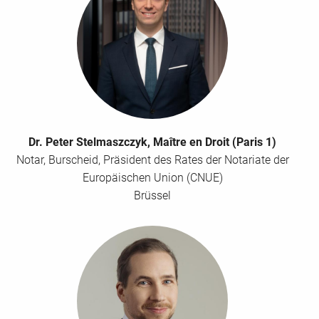
E-Mail Adresse für Rechnung
Straße / Postfach
*
Dr. Peter Stelmaszczyk, Maître en Droit (Paris 1)
PLZ
*
Notar, Burscheid, Präsident des Rates der Notariate der
Europäischen Union (CNUE)
Brüssel
Ort
*
Land
*