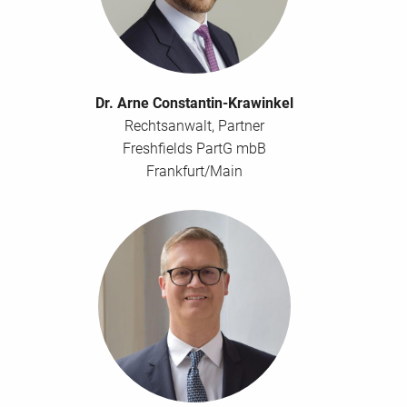
Abweichende Rechnungsanschrift Firma
Abweichende Rechnungsanschrift
Genehmigende(r) Vorgesetzte(r)
Dr. Arne Constantin-Krawinkel
Anrede
Titel
Rechtsanwalt, Partner
Freshfields PartG mbB
Frankfurt/Main
Vorname
Nachname
Position/Abteilung
E-Mail Adresse