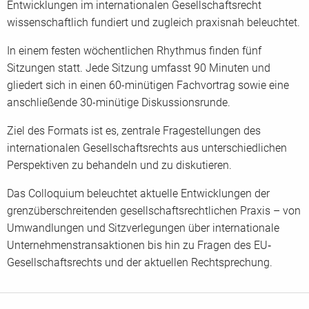
Persönliche Angaben Teilnehmer/in
Entwicklungen im internationalen Gesellschaftsrecht
wissenschaftlich fundiert und zugleich praxisnah beleuchtet.
Anrede
*
Titel
In einem festen wöchentlichen Rhythmus finden fünf
Sitzungen statt. Jede Sitzung umfasst 90 Minuten und
gliedert sich in einen 60-minütigen Fachvortrag sowie eine
Vorname
*
Nachname
*
anschließende 30-minütige Diskussionsrunde.
Ziel des Formats ist es, zentrale Fragestellungen des
internationalen Gesellschaftsrechts aus unterschiedlichen
Perspektiven zu behandeln und zu diskutieren.
Position/Abteilung
Das Colloquium beleuchtet aktuelle Entwicklungen der
grenzüberschreitenden gesellschaftsrechtlichen Praxis – von
E-Mail Adresse
*
Umwandlungen und Sitzverlegungen über internationale
Unternehmenstransaktionen bis hin zu Fragen des EU‐
Gesellschaftsrechts und der aktuellen Rechtsprechung.
Telefon
*