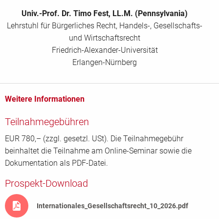
Univ.-Prof. Dr. Timo Fest, LL.M. (Pennsylvania)
Ihre Nachricht
Lehrstuhl für Bürgerliches Recht, Handels-, Gesellschafts-
und Wirtschaftsrecht
Friedrich-Alexander-Universität
Erlangen-Nürnberg
AGB
*
Die
AGB
und
Hinweise zum Datenschutz
habe ich zur Kenntnis
Weitere Informationen
genommen und erkenne sie an. Mir ist bewusst, dass ich der
Verwendung meiner Daten zu Werbezwecken jederzeit ohne
Teilnahmegebühren
Angabe von Gründen gegenüber der AH Akademie für
Fortbildung Heideberg GmbH, Postfach 10 11 05, 69123
EUR 780,– (zzgl. gesetzl. USt). Die Teilnahmegebühr
Heidelberg oder per E-Mail unter
widerspruch@akad-hd.de
beinhaltet die Teilnahme am Online-Seminar sowie die
widersprechen kann.
Dokumentation als PDF-Datei.
Prospekt-Download
Internationales_Gesellschaftsrecht_10_2026.pdf