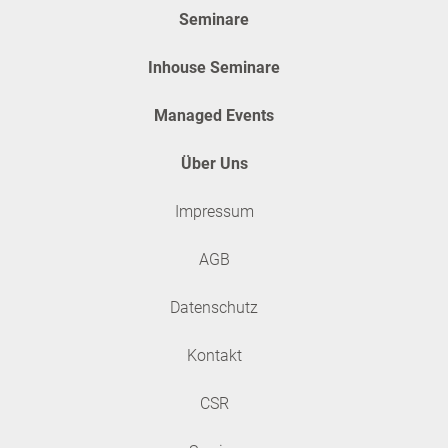
Seminare
Firmendaten
Inhouse Seminare
Firma
*
Managed Events
Über Uns
E-Mail Adresse für Rechnung
Impressum
Straße / Postfach
*
AGB
Datenschutz
PLZ
*
Kontakt
CSR
Ort
*