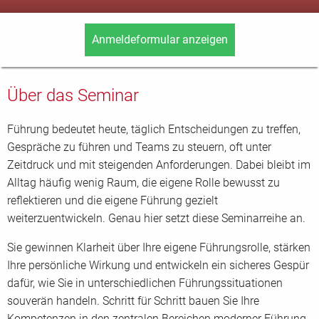
Kombiangebote für "Kombibuchung: Führung
Anmeldeformular anzeigen
kompakt"
Über das Seminar
Sich selbst klar führen und wirksam handeln - Modul 1
Dienstag, 04.08.2026, 18:00 - 21:00 Uhr
Führung bedeutet heute, täglich Entscheidungen zu treffen,
Einzelpreis
340,- EUR
Gespräche zu führen und Teams zu steuern, oft unter
Preis bei Kombibuchung:
1350
,- EUR
Zeitdruck und mit steigenden Anforderungen. Dabei bleibt im
Alltag häufig wenig Raum, die eigene Rolle bewusst zu
reflektieren und die eigene Führung gezielt
weiterzuentwickeln. Genau hier setzt diese Seminarreihe an.
Gespräche sicher führen und klar kommunizieren - Modul 2
Donnerstag, 06.08.2026, 18:00 - 21:00 Uhr
Sie gewinnen Klarheit über Ihre eigene Führungsrolle, stärken
Einzelpreis
340,- EUR
Ihre persönliche Wirkung und entwickeln ein sicheres Gespür
Preis bei Kombibuchung:
1350
,- EUR
dafür, wie Sie in unterschiedlichen Führungssituationen
souverän handeln. Schritt für Schritt bauen Sie Ihre
Kompetenzen in den zentralen Bereichen moderner Führung