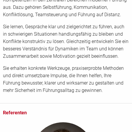
aus. Dazu gehören Selbstführung, Kommunikation,
Konflikte früh erkennen und souverän lösen - Modul 3
Konfliktlösung, Teamsteuerung und Führung auf Distanz.
Dienstag, 11.08.2026, 18:00 - 21:00 Uhr
Sie lernen, Gespräche klar und zielgerichtet zu führen, auch
Einzelpreis
340,- EUR
in schwierigen Situationen handlungsfähig zu bleiben und
Preis bei Kombibuchung:
1350
,- EUR
Konflikte konstruktiv zu lösen. Gleichzeitig entwickeln Sie ein
besseres Verständnis für Dynamiken im Team und können
Zusammenarbeit sowie Motivation gezielt beeinflussen.
Teams gezielt steuern und Zusammenarbeit stärken - Modul
Sie erhalten konkrete Werkzeuge, praxiserprobte Methoden
4
und direkt umsetzbare Impulse, die Ihnen helfen, Ihre
Dienstag, 18.08.2026, 18:00 - 21:00 Uhr
Führung bewusster, klarer und wirksamer zu gestalten und
Einzelpreis
340,- EUR
mehr Sicherheit im Führungsalltag zu gewinnen.
Preis bei Kombibuchung:
1350
,- EUR
Referenten
Mit Haltung führen und Sicherheit ausstrahlen - Modul 6
Dienstag, 25.08.2026, 18:00 - 21:00 Uhr