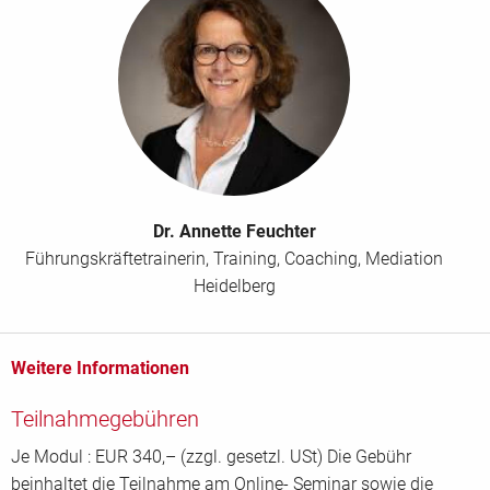
Einzelpreis
340,- EUR
Preis bei Kombibuchung:
1350
,- EUR
Persönliche Angaben Teilnehmer/in
Anrede
*
Titel
Dr. Annette Feuchter
Führungskräftetrainerin, Training, Coaching, Mediation
Heidelberg
Vorname
*
Nachname
*
Weitere Informationen
Teilnahmegebühren
Position/Abteilung
Je Modul : EUR 340,– (zzgl. gesetzl. USt) Die Gebühr
beinhaltet die Teilnahme am Online- Seminar sowie die