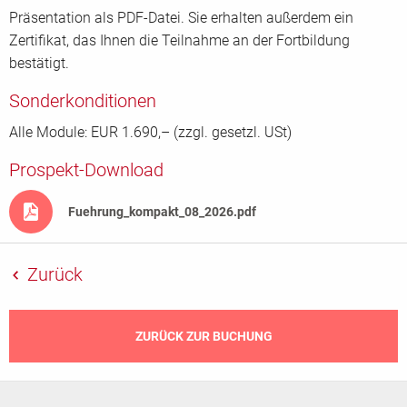
Präsentation als PDF-Datei. Sie erhalten außerdem ein
E-Mail Adresse
*
Zertifikat, das Ihnen die Teilnahme an der Fortbildung
bestätigt.
Telefon
Sonderkonditionen
*
Alle Module: EUR 1.690,– (zzgl. gesetzl. USt)
Prospekt-Download
Fax
Fuehrung_kompakt_08_2026.pdf
Zurück
Weitere Teilnehmer
Teilnehmer
ZURÜCK ZUR BUCHUNG