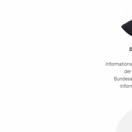
D
Information
der
Bundesam
Infor