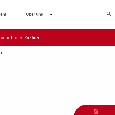
ent
Über uns
eminar finden Sie
hier
.
EIT