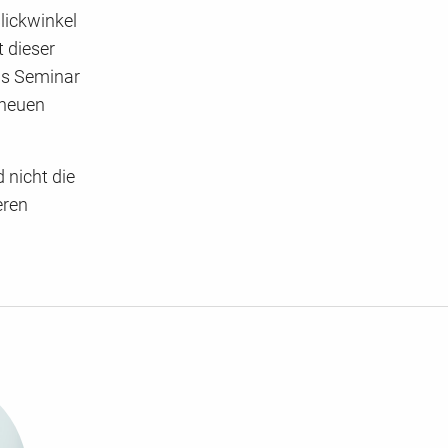
lickwinkel
t dieser
as Seminar
 neuen
 nicht die
eren