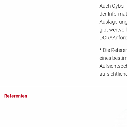
Auch Cyber-R
der Informat
Auslagerung
gibt wertvo
DORAAnforde
* Die Refere
eines bestim
Aufsichtsbeh
aufsichtlich
Referenten