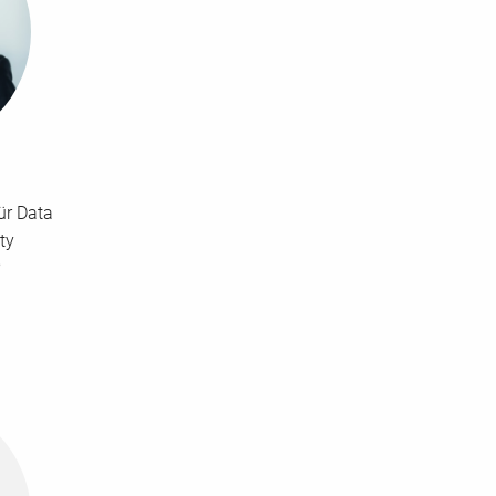
ür Data
ty
P