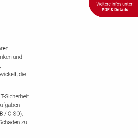
Weitere Infos unter:
PDF & Details
hren
anken und
,
ickelt, die
T-Sicherheit
Aufgaben
B / CISO),
 Schaden zu