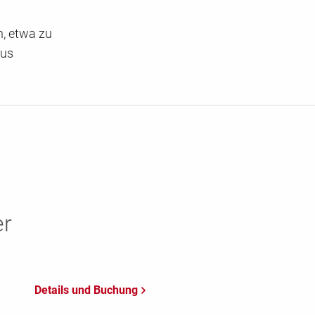
, etwa zu
aus
er