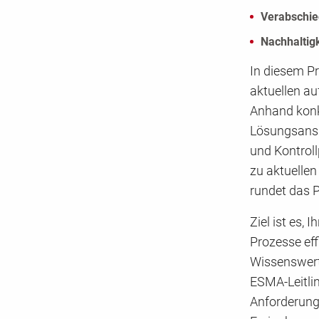
Verabschie
Nachhaltig
In diesem Pr
aktuellen a
Anhand konk
Lösungsansä
und Kontrol
zu aktuelle
rundet das 
Ziel ist es,
Prozesse eff
Wissenswert
ESMA-Leitlin
Anforderung