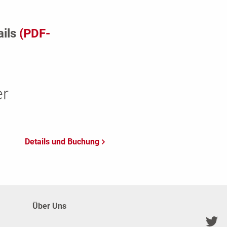
ails
(PDF-
er
Über Uns