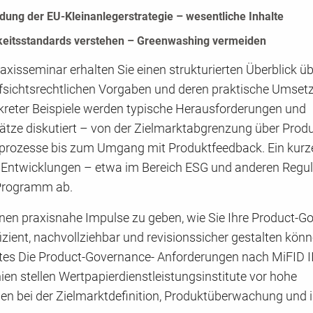
dung der EU-Kleinanlegerstrategie – wesentliche Inhalte
keitsstandards verstehen – Greenwashing vermeiden
axisseminar erhalten Sie einen strukturierten Überblick üb
ufsichtsrechtlichen Vorgaben und deren praktische Umset
reter Beispiele werden typische Herausforderungen und
tze diskutiert – von der Zielmarktabgrenzung über Produ
lprozesse bis zum Umgang mit Produktfeedback. Ein kurze
n Entwicklungen – etwa im Bereich ESG und anderen Regu
Programm ab.
 Ihnen praxisnahe Impulse zu geben, wie Sie Ihre Product-
izient, nachvollziehbar und revisionssicher gestalten könn
es Die Product-Governance- Anforderungen nach MiFID I
ien stellen Wertpapierdienstleistungsinstitute vor hohe
en bei der Zielmarktdefinition, Produktüberwachung und 