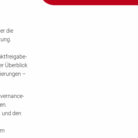
er die
zung.
ktfreigabe-
r Überblick
lierungen –
Governance-
en.
I und den
im