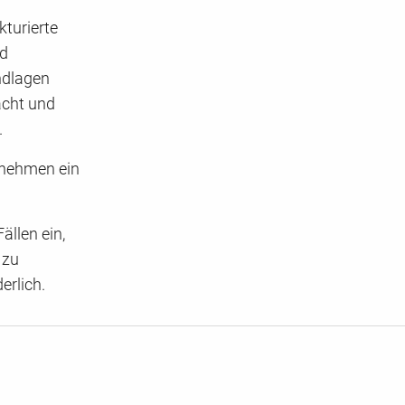
kturierte
nd
ndlagen
acht und
.
ernehmen ein
ällen ein,
 zu
erlich.